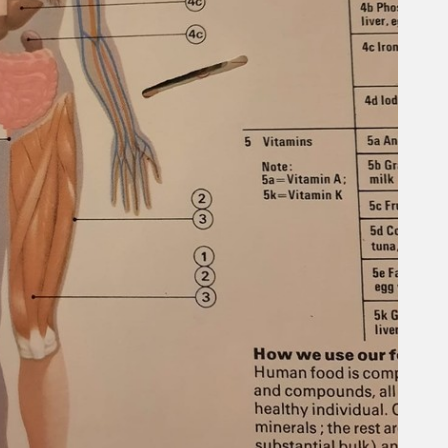
R$
90,00
Palhaço I
Palhaço II