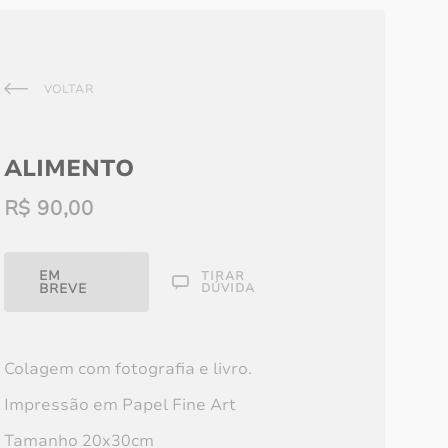
VOLTAR
ALIMENTO
R$
90,00
EM
TIRAR
BREVE
DÚVIDA
Colagem com fotografia e livro.
s
Olhos em crochê
Impressão em Papel Fine Art
vermelho
Tamanho 20x30cm