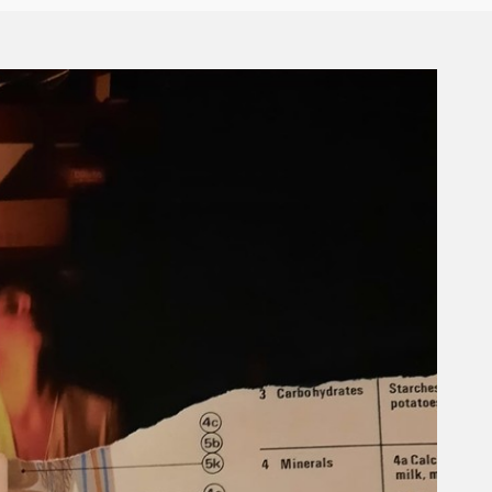
EM BREVE
Nas cheias e na
Alimento
vazantes
R$
90,00