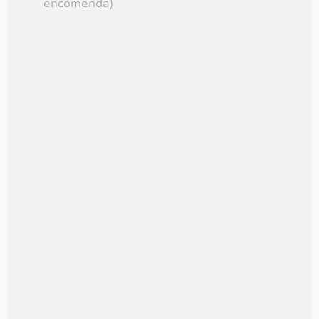
encomenda)
Nas cheias e nas vazantes
R$
90,00